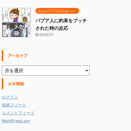
みんなパプアに行けばいい。
パプア人に約束をブッチ
された時の反応
2026/7/1
アーカイブ
メタ情報
ログイン
投稿フィード
コメントフィード
WordPress.org