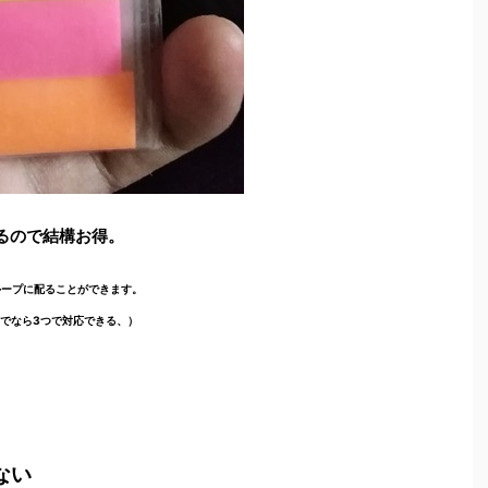
るので結構お得。
ループに配ることができます。
でなら
3
つで対応できる、）
ない