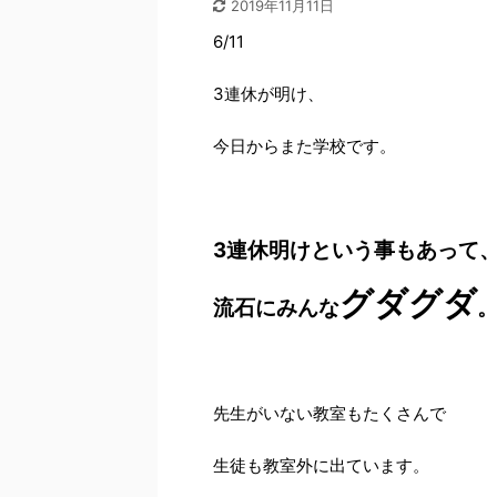
2019年11月11日
6/11
3
連休が明け、
今日からまた学校です。
3
連休明けという事もあって
グダグダ
流石にみんな
先生がいない教室もたくさんで
生徒も教室外に出ています。