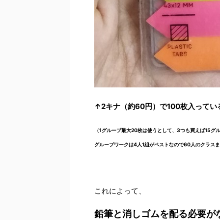
↑2
キナ（約
60
円）で
100
枚入ってい
（
1
グループ最大
20
枚は使うとして、
3
つも買えば
15
グ
グループワークは
4
人
1
組がベストなので
60
人のクラスま
これによって、
鉛筆と消しゴムを配る必要が