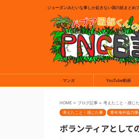
ジョーダンみたいな事しか起きない国の総まとめ
マンガ
YouTube動画
HOME
>
ブログ記事
>
考えたこと・感じ
考えたこと・感じた事
青年海外協力隊
ボランティアとして