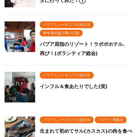
タに行ってみた！①
パプアニューギニアの非日常
青年海外協力隊の活動
パプア屈指のリゾート！ラポポホテル、
再び！(ボランティア総会)
パプアニューギニアの非日常
インフル＆食あたりでした(笑)
パプアニューギニアの非日常
パプア１周旅行
生まれて初めてサル(カスカス)の肉を食べ