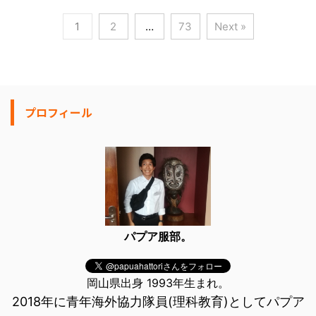
1
2
…
73
Next »
プロフィール
パプア服部。
岡山県出身 1993年生まれ。
2018年に青年海外協力隊員(理科教育)としてパプア