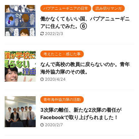
パプアニューギニアの日常
読み切りマンガ
働かなくてもいい国、パプアニューギニ
アに住んでみた。⑥
2022/2/3
考えたこと・感じた事
なんで高校の教員に戻らないのか。青年
海外協力隊のその後。
2020/4/24
青年海外協力隊の活動
3次隊の離任、新たな2次隊の着任が
Facebookで取り上げられました！
2020/2/7