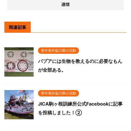
関連記事
青年海外協力隊の活動
パプアには生物を教えるのに必要なもん
が全部ある。
青年海外協力隊の活動
JICA駒ヶ根訓練所公式Facebookに記事
を投稿しました！②