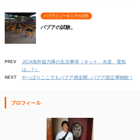
パプアニューギニアの日常
パプアの試験。
PREV
JICA海外協力隊の生活事情（ネット、水道、電気
は…？）
NEXT
やっぱりここでもパプア感全開…パプア国立博物館！
プロフィール