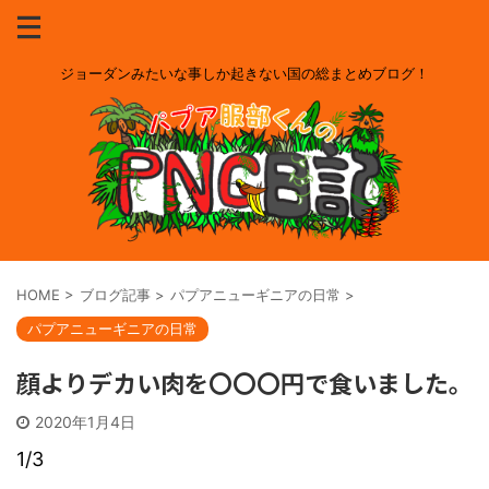
ジョーダンみたいな事しか起きない国の総まとめブログ！
HOME
>
ブログ記事
>
パプアニューギニアの日常
>
パプアニューギニアの日常
顔よりデカい肉を〇〇〇円で食いました。
2020年1月4日
1/3