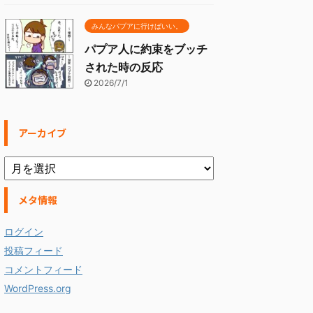
みんなパプアに行けばいい。
パプア人に約束をブッチ
された時の反応
2026/7/1
アーカイブ
メタ情報
ログイン
投稿フィード
コメントフィード
WordPress.org