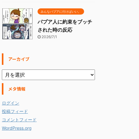
みんなパプアに行けばいい。
パプア人に約束をブッチ
された時の反応
2026/7/1
アーカイブ
メタ情報
ログイン
投稿フィード
コメントフィード
WordPress.org