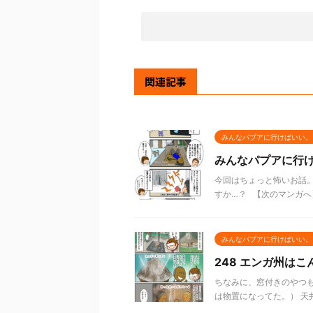
関連記事
みんなパプアに行けばいい。
みんなパプアに行け
今回はちょっと怖いお話。
すか…？ 【次のマンガへ
みんなパプアに行けばいい。
248 エンガ州はこ
ちなみに、窓付きのやつも
は物置になってた。） 天井