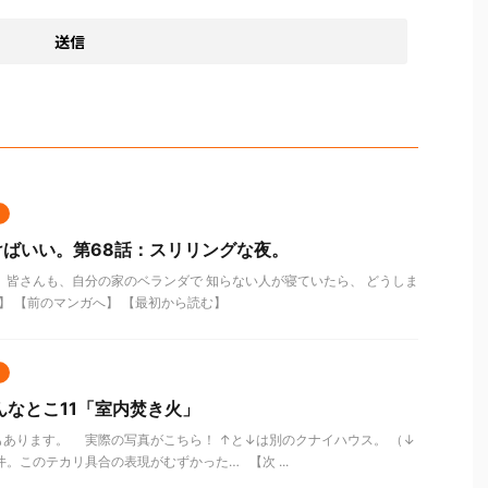
ばいい。第68話：スリリングな夜。
 皆さんも、自分の家のベランダで 知らない人が寝ていたら、 どうしま
】 【前のマンガへ】 【最初から読む】
んなとこ11「室内焚き火」
あります。 実際の写真がこちら！ ↑と↓は別のクナイハウス。 （↓
。このテカリ具合の表現がむずかった… 【次 ...